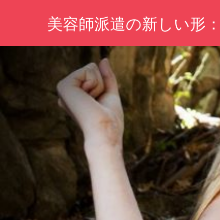
コ
美容師派遣の新しい形
ン
テ
プ
ン
ロ
ツ
の
ス
へ
タ
ス
イ
キ
リ
ス
ッ
ト
プ
を
手
軽
に！
あ
な
た
の