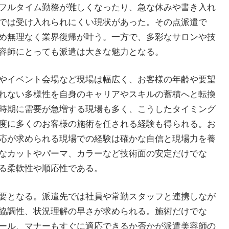
フルタイム勤務が難しくなったり、急な休みや書き入れ
では受け入れられにくい現状があった。その点派遣で
め無理なく業界復帰が叶う。一方で、多彩なサロンや技
容師にとっても派遣は大きな魅力となる。
やイベント会場など現場は幅広く、お客様の年齢や要望
れない多様性を自身のキャリアやスキルの蓄積へと転換
時期に需要が急増する現場も多く、こうしたタイミング
度に多くのお客様の施術を任される経験も得られる。お
応が求められる現場での経験は確かな自信と現場力を養
なカットやパーマ、カラーなど技術面の安定だけでな
る柔軟性や順応性である。
要となる。派遣先では社員や常勤スタッフと連携しなが
協調性、状況理解の早さが求められる。施術だけでな
ール、マナーもすぐに適応できるか否かが派遣美容師の