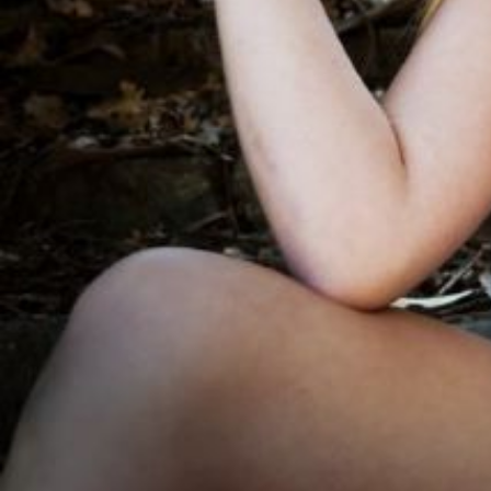
サ
ロ
ン
に
ぴ
っ
た
り
な
美
容
師
を
迅
速
に
お
届
け
し