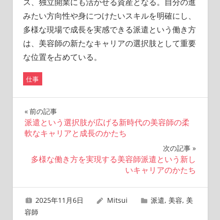
ス、独立開業にも活かせる資産となる。自分の進
みたい方向性や身につけたいスキルを明確にし、
多様な現場で成長を実感できる派遣という働き方
は、美容師の新たなキャリアの選択肢として重要
な位置を占めている。
仕事
投
前の記事
派遣という選択肢が広げる新時代の美容師の柔
稿
軟なキャリアと成長のかたち
ナ
次の記事
多様な働き方を実現する美容師派遣という新し
ビ
いキャリアのかたち
ゲ
2025年11月6日
Mitsui
派遣
,
美容
,
美
ー
容師