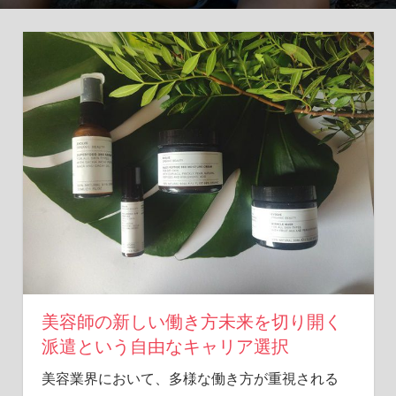
の
サ
ロ
ン
に
ぴ
っ
た
り
な
美
容
師
を
迅
速
美容師の新しい働き方未来を切り開く
に
派遣という自由なキャリア選択
お
届
美容業界において、多様な働き方が重視される
け