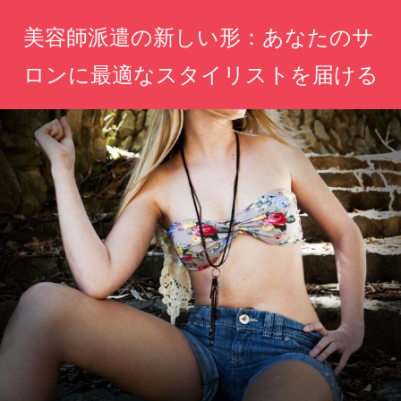
コ
美容師派遣の新しい形：あなたのサ
ン
テ
ロンに最適なスタイリストを届ける
ン
プ
ツ
ロ
へ
の
ス
ス
タ
キ
イ
ッ
リ
ス
プ
ト
を
手
軽
に！
あ
な
た