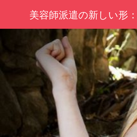
コ
美容師派遣の新しい形
ン
テ
プ
ン
ロ
ツ
の
ス
へ
タ
ス
イ
キ
リ
ス
ッ
ト
プ
を
手
軽
に！
あ
な
た
の