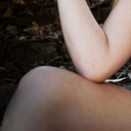
サ
ロ
ン
に
ぴ
っ
た
り
な
美
容
師
を
迅
速
に
お
届
け
し